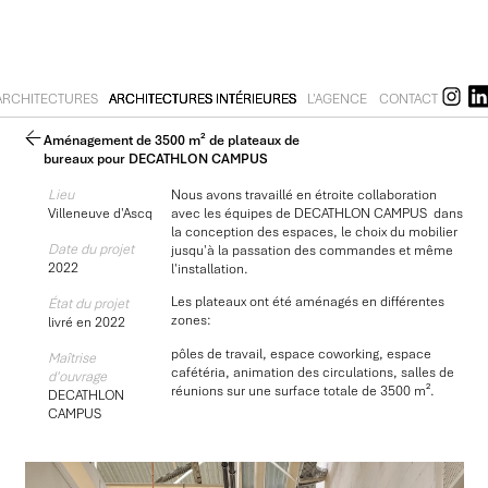
ARCHITECTURES
ARCHITECTURES INTÉRIEURES
L'AGENCE
CONTACT
Aménagement de 3500 m² de plateaux de
bureaux pour DECATHLON CAMPUS
Lieu
Nous avons travaillé en étroite collaboration
Villeneuve d'Ascq
avec les équipes de DECATHLON CAMPUS dans
la conception des espaces, le choix du mobilier
Date du projet
jusqu'à la passation des commandes et même
2022
l'installation.
Les plateaux ont été aménagés en différentes
État du projet
zones:
livré en 2022
pôles de travail, espace coworking, espace
Maîtrise
cafétéria, animation des circulations, salles de
d'ouvrage
réunions sur une surface totale de 3500 m².
DECATHLON
CAMPUS