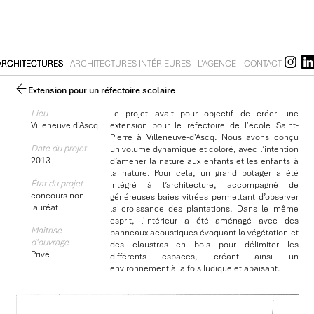
ARCHITECTURES
ARCHITECTURES INTÉRIEURES
L'AGENCE
CONTACT
Extension pour un réfectoire scolaire
Lieu
Le projet avait pour objectif de créer une
Villeneuve d'Ascq
extension pour le réfectoire de l'école Saint-
Pierre à Villeneuve-d'Ascq. Nous avons conçu
Date du projet
un volume dynamique et coloré, avec l’intention
2013
d’amener la nature aux enfants et les enfants à
la nature. Pour cela, un grand potager a été
État du projet
intégré à l’architecture, accompagné de
concours non
généreuses baies vitrées permettant d’observer
lauréat
la croissance des plantations. Dans le même
esprit, l'intérieur a été aménagé avec des
Maîtrise
panneaux acoustiques évoquant la végétation et
d'ouvrage
des claustras en bois pour délimiter les
Privé
différents espaces, créant ainsi un
environnement à la fois ludique et apaisant.