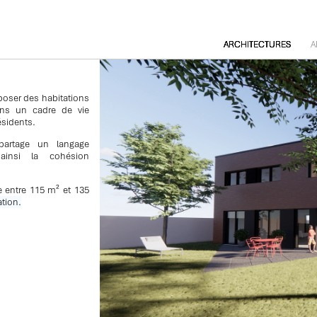
ARCHITECTURES
A
roposer des habitations
ans un cadre de vie
ésidents.
artage un langage
 ainsi la cohésion
 entre 115 m² et 135
tion.