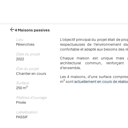
4 Maisons passives
Lieu
L’objectif principal du projet était de p
Pérenchies
respectueuses de l’environnement d
confortable et adapté aux besoins des r
Date du projet
Chaque maison est unique mais p
2022
architectural commun, renforçant
d’ensemble.
État du projet
Chantier en cours
Les 4 maisons, d’une surface comprise
m² sont
actuellement en cours de réalisa
Surface
250 m²
Maîtrise d'ouvrage
Privée
Labellisation
PASSIF