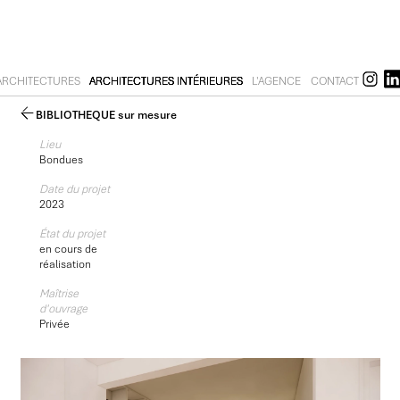
ARCHITECTURES
ARCHITECTURES INTÉRIEURES
L'AGENCE
CONTACT
BIBLIOTHEQUE sur mesure
Lieu
Bondues
Date du projet
2023
État du projet
en cours de
réalisation
Maîtrise
d'ouvrage
Privée