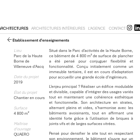
ARCHITECTURES
ARCHITECTURES INTÉRIEURES
L'AGENCE
CONTACT
Etablissement d'enseignements
Lieu
Situé dans le Parc d’activités de la Haute Borne,
Parc de la Haute
ce bâtiment de 4 800 m² de surface de plancher
Borne de
a été pensé pour conjuguer flexibilité et
Villeneuve d'Ascq
fonctionnalité. Conçu initialement comme un
immeuble tertiaire, il est en cours d’adaptation
Date du projet
pour accueillir une grande école d’ingénieurs.
2019
L’enjeu principal ? Réaliser un édifice modulable
et divisible, capable d’intégrer des usages variés
État du projet
tout en maintenant une cohérence esthétique
Chantier en cours
et fonctionnelle. Son architecture en strates,
alternant pleins et vides, s’harmonise avec les
Surface
bâtiments avoisinants, tout en affirmant une
4 800 m²
identité forte grâce à l’utilisation de briques à
joints vifs et de larges surfaces vitrées.
Maîtrise
d'ouvrage
Pensé pour densifier le site tout en respectant
QUAERO
son environnement, le bâtiment s’ouvre sur un