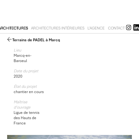
ARCHITECTURES
ARCHITECTURES INTÉRIEURES
L'AGENCE
CONTACT
Terrains de PADEL à Marcq
Lieu
Marcq-en-
Baroeul
Date du projet
2020
État du projet
chantier en cours
Maîtrise
d'ouvrage
Ligue de tennis
des Hauts de
France