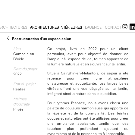
ARCHITECTURES
ARCHITECTURES INTÉRIEURES
L'AGENCE
CONTACT
Restructuration d'un espace salon
Lieu
Ce projet, livré en 2022 pour un client
Camphin-en-
particulier, avait pour objectif de donner de
Pévèle
l’ampleur à l’espace de vie, tout en apportant de
la lumière naturelle et en s’ouvrant sur le jardin.
Date du projet
Situé à Sainghin-en-Mélantois, ce séjour a été
2022
repensé pour créer une atmosphère
chaleureuse et accueillante. Les larges baies
État du projet
vitrées offrent une vue dégagée sur le jardin,
Réalisé
intégrant ainsi la nature dans le quotidien.
Maîtrise
Pour rythmer l’espace, nous avons choisi une
d'ouvrage
palette de couleurs harmonieuse qui apporte de
Privée
la légèreté et de la convivialité. Des teintes
douces et naturelles ont été utilisées pour créer
une ambiance apaisante, tandis que des
touches plus profondent ajoutent du
dynamisme et de la personnalité à l'ensemble.